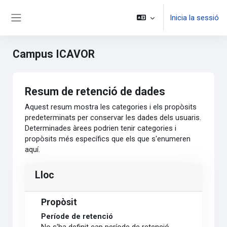
Vés al contingut principal
Inicia la sessió
Panell lateral
Campus ICAVOR
Resum de retenció de dades
Aquest resum mostra les categories i els propòsits
predeterminats per conservar les dades dels usuaris.
Determinades àrees podrien tenir categories i
propòsits més específics que els que s'enumeren
aquí.
Lloc
Propòsit
Període de retenció